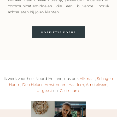
communicatiemiddelen die een blijvende indruk
achterlaten bij jouw klanten.
KOFFIETJE DOEN?
Ik werk voor heel Noord-Holland, dus ook
Alkmaar
,
Schagen
,
Hoorn
,
Den Helder
,
Amsterdam
,
Haarlem
,
Amstelveen
,
Uitgeest
en
Castricum
.