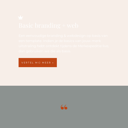
Basic branding + web
Een eenvoudige branding & webdesign op basis van
een template. Indien je de basics van jouw merk
uitstraling hebt ontdekt tijdens de Merkexpeditie live,
dan gebruiken we die als basis.
VERTEL MIJ MEER »
“