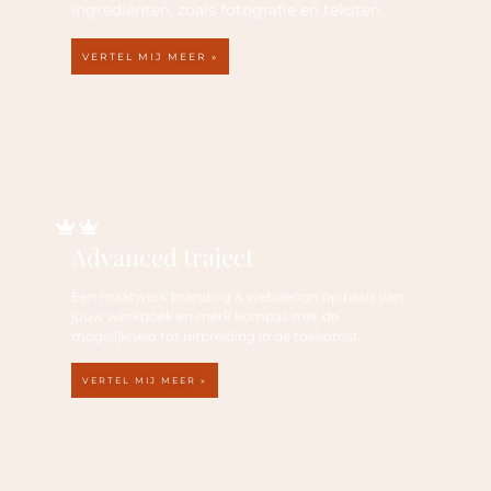
ingrediënten, zoals fotografie en teksten.
VERTEL MIJ MEER »
PREMIUM
Advanced traject
Een maatwerk branding & webdesign op basis van
jouw werkboek en merk kompas met de
mogelijkheid tot uitbreiding in de toekomst
VERTEL MIJ MEER »