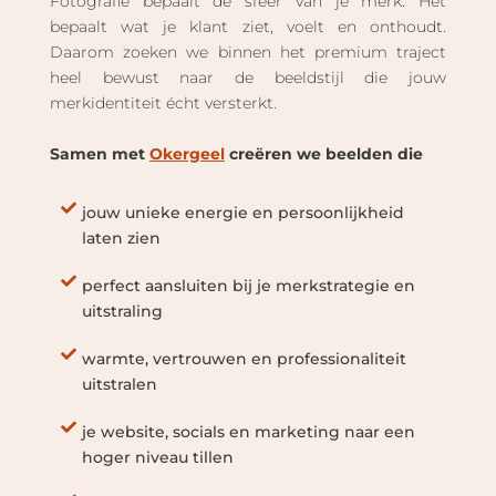
Fotografie bepaalt de sfeer van je merk. Het
-SAM SCHRAM, COMMON HEROES
Daarn
bepaalt wat je klant ziet, voelt en onthoudt.
kaart
Daarom zoeken we binnen het premium traject
produ
heel bewust naar de beeldstijl die jouw
woord
merkidentiteit écht versterkt.
Samen met
Okergeel
creëren we beelden die
jouw unieke energie en persoonlijkheid
laten zien
perfect aansluiten bij je merkstrategie en
uitstraling
warmte, vertrouwen en professionaliteit
uitstralen
je website, socials en marketing naar een
hoger niveau tillen