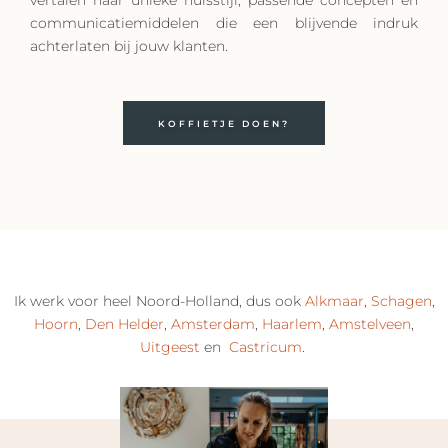
communicatiemiddelen die een blijvende indruk
achterlaten bij jouw klanten.
KOFFIETJE DOEN?
Ik werk voor heel Noord-Holland, dus ook
Alkmaar
,
Schagen
,
Hoorn
,
Den Helder
,
Amsterdam
,
Haarlem
,
Amstelveen
,
Uitgeest
en
Castricum
.