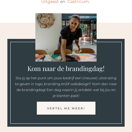
Uitgeest
en
Castricum
.
Kom naar de brandingdag!
Sta jij op het punt om jouw bedrijf een (nieuwe) uitstraling
te geven in logo, branding en/of webdesign? Kom dan naar
de brandingdag! Een dag waarin jij ontdekt wat bij jou en
je klanten past!
VERTEL ME MEER!